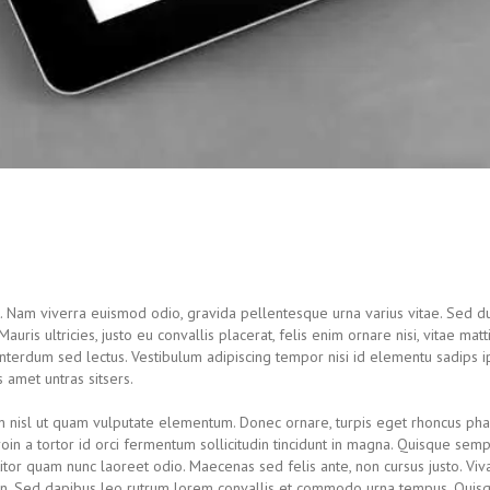
t. Nam viverra euismod odio, gravida pellentesque urna varius vitae. Sed du
uris ultricies, justo eu convallis placerat, felis enim ornare nisi, vitae matt
, interdum sed lectus. Vestibulum adipiscing tempor nisi id elementu sadips 
 amet untras sitsers.
 in nisl ut quam vulputate elementum. Donec ornare, turpis eget rhoncus pha
roin a tortor id orci fermentum sollicitudin tincidunt in magna. Quisque semp
itor quam nunc laoreet odio. Maecenas sed felis ante, non cursus justo. Vi
en. Sed dapibus leo rutrum lorem convallis et commodo urna tempus. Quis