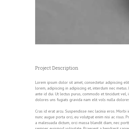
Project Description
Lorem ipsum dolor sit amet, consectetur adipiscing eli
lorem, adipiscing in adipiscing et, interdum nec metus. Ma
ante id dui. Ut lectus purus, commodo et tincidunt vel
dolores uns fugiats gravida nam elit vols nulla dolores
Cras id erat arcu. Suspendisse nec lacinia eros. Morbi
nunc augue porta orci, eu volutpat enim nisi ac risus. P
a malesuada dictum, orci massa blandit diam, nec portt
semper euismod vulputate. Praesent a hendrerit sapi