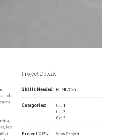
Project Details
Skills Needed:
i
HTML/CSS
is nulla
ipsums
Categories:
Cat 1
Cat 2
Cat 5
retra,
er, leo
vamus
Project URL:
View Project
que