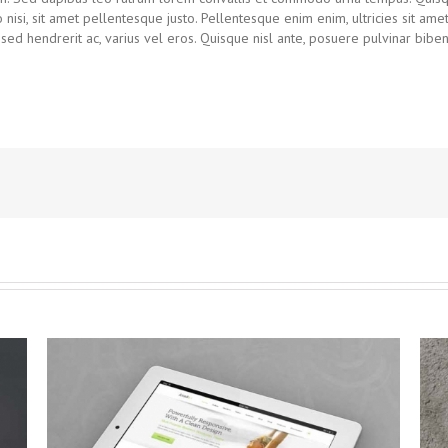
o nisi, sit amet pellentesque justo. Pellentesque enim enim, ultricies sit ame
e sed hendrerit ac, varius vel eros. Quisque nisl ante, posuere pulvinar bibe