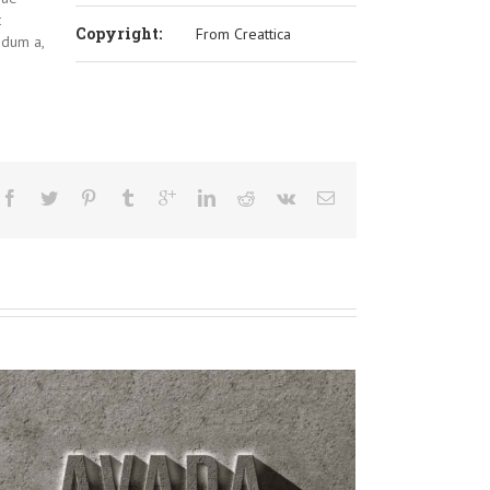
t
Copyright:
From Creattica
ndum a,